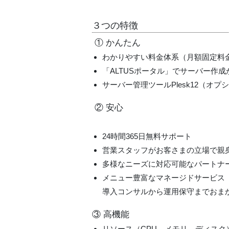
３つの特徴
① かんたん
わかりやすい料金体系（月額固定料
「ALTUSポータル」でサーバー作
サーバー管理ツールPlesk12（
② 安心
24時間365日無料サポート
営業スタッフがお客さまの立場で親
多様なニーズに対応可能なパートナ
メニュー豊富なマネージドサービス
導入コンサルから運用保守までおま
③ 高機能
リソース（CPU、メモリ、ディス