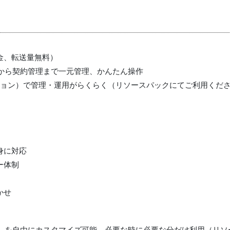
金、転送量無料）
成から契約管理まで一元管理、かんたん操作
オプション）で管理・運用がらくらく（リソースパックにてご利用くだ
身に対応
ー体制
かせ
ク）を自由にカスタマイズ可能。必要な時に必要な分だけ利用（リソ