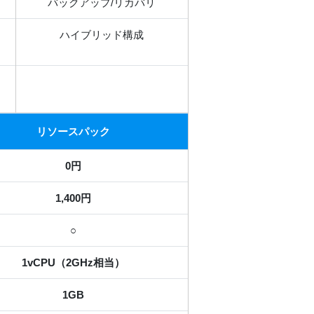
バックアップ/リカバリ
ハイブリッド構成
リソースパック
0
円
1,400円
○
1vCPU（2GHz相当）
1GB