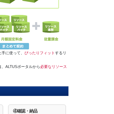
上手に使って、
ぴったりフィット
するリ
、ALTUSポータルから
必要なリソース
④確認・納品