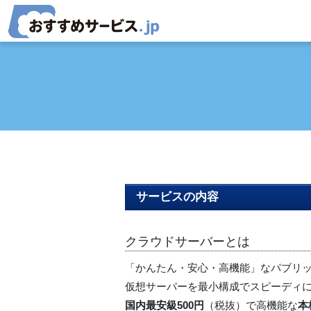
コンテンツへスキップ
メインナビゲーション
サービスの内容
クラウドサーバーとは
「かんたん・安心・高機能」なパブリ
仮想サーバーを最小構成でスピーディ
国内最安級500円
（税抜）で高機能な
本