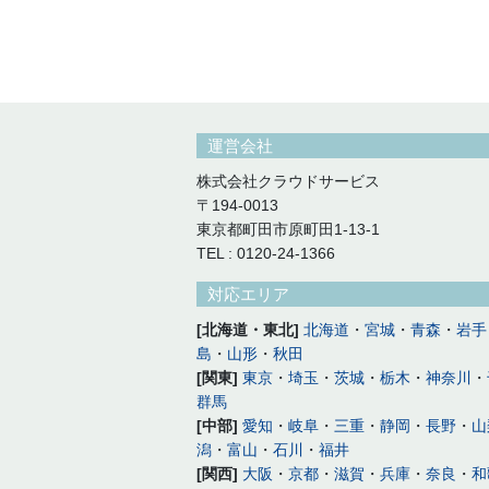
運営会社
株式会社クラウドサービス
〒194-0013
東京都町田市原町田1-13-1
TEL : 0120-24-1366
対応エリア
[北海道・東北]
北海道
・
宮城
・
青森
・
岩手
島
・
山形
・
秋田
[関東]
東京
・
埼玉
・
茨城
・
栃木
・
神奈川
・
群馬
[中部]
愛知
・
岐阜
・
三重
・
静岡
・
長野
・
山
潟
・
富山
・
石川
・
福井
[関西]
大阪
・
京都
・
滋賀
・
兵庫
・
奈良
・
和