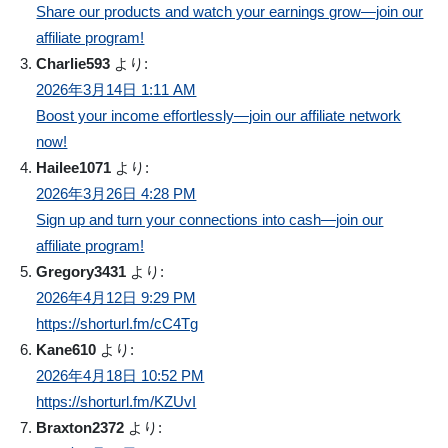
Share our products and watch your earnings grow—join our
affiliate program!
Charlie593
より:
2026年3月14日 1:11 AM
Boost your income effortlessly—join our affiliate network
now!
Hailee1071
より:
2026年3月26日 4:28 PM
Sign up and turn your connections into cash—join our
affiliate program!
Gregory3431
より:
2026年4月12日 9:29 PM
https://shorturl.fm/cC4Tg
Kane610
より:
2026年4月18日 10:52 PM
https://shorturl.fm/KZUvI
Braxton2372
より: