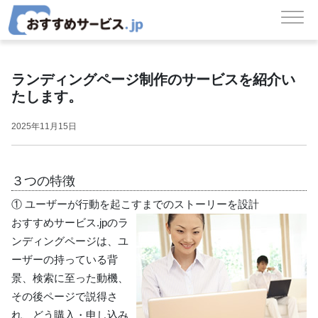
メインナビゲーション
コンテンツへスキップ
ランディングページ制作のサービスを紹介い
たします。
2025年11月15日
３つの特徴
① ユーザーが行動を起こすまでのストーリーを設計
おすすめサービス.jpのラ
ンディングページは、ユ
ーザーの持っている背
景、検索に至った動機、
その後ページで説得さ
れ、どう購入・申し込み