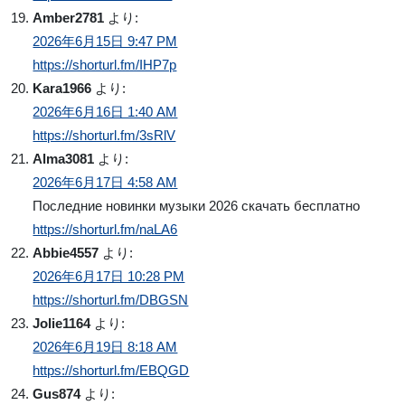
Amber2781
より:
2026年6月15日 9:47 PM
https://shorturl.fm/IHP7p
Kara1966
より:
2026年6月16日 1:40 AM
https://shorturl.fm/3sRlV
Alma3081
より:
2026年6月17日 4:58 AM
Последние новинки музыки 2026 скачать бесплатно
https://shorturl.fm/naLA6
Abbie4557
より:
2026年6月17日 10:28 PM
https://shorturl.fm/DBGSN
Jolie1164
より:
2026年6月19日 8:18 AM
https://shorturl.fm/EBQGD
Gus874
より: