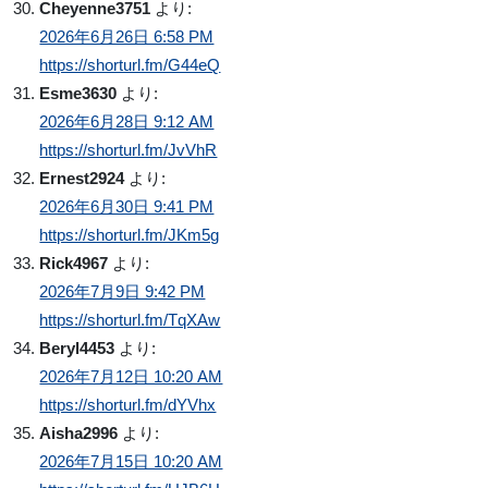
Cheyenne3751
より:
2026年6月26日 6:58 PM
https://shorturl.fm/G44eQ
Esme3630
より:
2026年6月28日 9:12 AM
https://shorturl.fm/JvVhR
Ernest2924
より:
2026年6月30日 9:41 PM
https://shorturl.fm/JKm5g
Rick4967
より:
2026年7月9日 9:42 PM
https://shorturl.fm/TqXAw
Beryl4453
より:
2026年7月12日 10:20 AM
https://shorturl.fm/dYVhx
Aisha2996
より:
2026年7月15日 10:20 AM