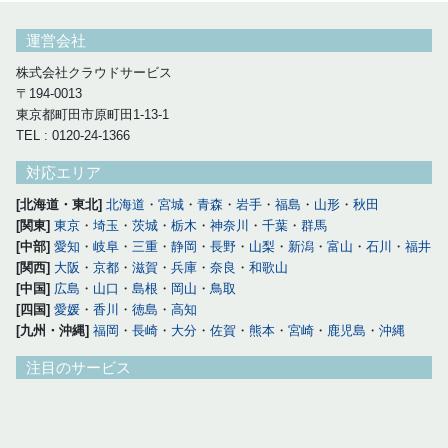
運営会社
株式会社クラウドサービス
〒194-0013
東京都町田市原町田1-13-1
TEL : 0120-24-1366
対応エリア
[北海道・東北]
北海道
・
宮城
・
青森
・
岩手
・
福島
・
山形
・
秋田
[関東]
東京
・
埼玉
・
茨城
・
栃木
・
神奈川
・
千葉
・
群馬
[中部]
愛知
・
岐阜
・
三重
・
静岡
・
長野
・
山梨
・
新潟
・
富山
・
石川
・
福井
[関西]
大阪
・
京都
・
滋賀
・
兵庫
・
奈良
・
和歌山
[中国]
広島
・
山口
・
島根
・
岡山
・
鳥取
[四国]
愛媛
・
香川
・
徳島
・
高知
[九州・沖縄]
福岡
・
長崎
・
大分
・
佐賀
・
熊本
・
宮崎
・
鹿児島
・
沖縄
注目のサービス