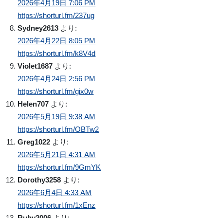
2026年4月19日 7:06 PM
https://shorturl.fm/237ug
Sydney2613
より:
2026年4月22日 8:05 PM
https://shorturl.fm/k8V4d
Violet1687
より:
2026年4月24日 2:56 PM
https://shorturl.fm/gix0w
Helen707
より:
2026年5月19日 9:38 AM
https://shorturl.fm/OBTw2
Greg1022
より:
2026年5月21日 4:31 AM
https://shorturl.fm/9GmYK
Dorothy3258
より:
2026年6月4日 4:33 AM
https://shorturl.fm/1xEnz
Ruby2006
より: