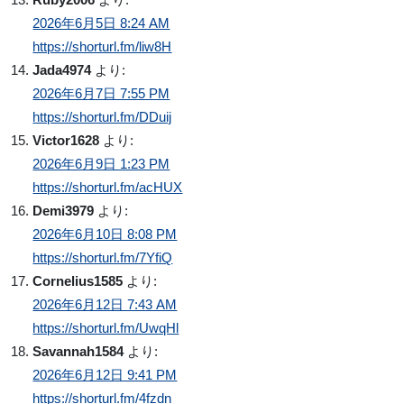
2026年6月5日 8:24 AM
https://shorturl.fm/liw8H
Jada4974
より:
2026年6月7日 7:55 PM
https://shorturl.fm/DDuij
Victor1628
より:
2026年6月9日 1:23 PM
https://shorturl.fm/acHUX
Demi3979
より:
2026年6月10日 8:08 PM
https://shorturl.fm/7YfiQ
Cornelius1585
より:
2026年6月12日 7:43 AM
https://shorturl.fm/UwqHl
Savannah1584
より:
2026年6月12日 9:41 PM
https://shorturl.fm/4fzdn