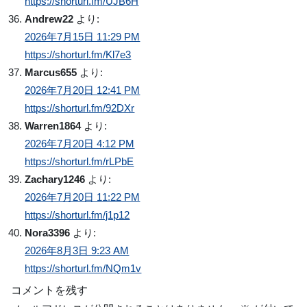
https://shorturl.fm/UJB6H
Andrew22
より:
2026年7月15日 11:29 PM
https://shorturl.fm/Kl7e3
Marcus655
より:
2026年7月20日 12:41 PM
https://shorturl.fm/92DXr
Warren1864
より:
2026年7月20日 4:12 PM
https://shorturl.fm/rLPbE
Zachary1246
より:
2026年7月20日 11:22 PM
https://shorturl.fm/j1p12
Nora3396
より:
2026年8月3日 9:23 AM
https://shorturl.fm/NQm1v
コメントを残す