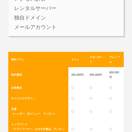
レンタルサーバー
独自ドメイン
メールアカウント
スタンダー
プレミア
制作プラン
ライト
ド
ム
800,000
制作費用
200,000円
500,000円
円
企画構成
〇
〇
〇
オリジナルデザイン
〇
〇
〇
共通
〇
〇
〇
（ヘッダー、左メニュー、フッター）
トップページ
（スライドバナー、おすすめ商品、ランキン
〇
〇
〇