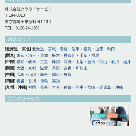
株式会社クラウドサービス
〒194-0013
東京都町田市原町田1-13-1
TEL : 0120-24-1366
対応エリア
[北海道・東北]
北海道
・
宮城
・
青森
・
岩手
・
福島
・
山形
・
秋田
[関東]
東京
・
埼玉
・
茨城
・
栃木
・
神奈川
・
千葉
・
群馬
[中部]
愛知
・
岐阜
・
三重
・
静岡
・
長野
・
山梨
・
新潟
・
富山
・
石川
・
福井
[関西]
大阪
・
京都
・
滋賀
・
兵庫
・
奈良
・
和歌山
[中国]
広島
・
山口
・
島根
・
岡山
・
鳥取
[四国]
愛媛
・
香川
・
徳島
・
高知
[九州・沖縄]
福岡
・
長崎
・
大分
・
佐賀
・
熊本
・
宮崎
・
鹿児島
・
沖縄
注目のサービス