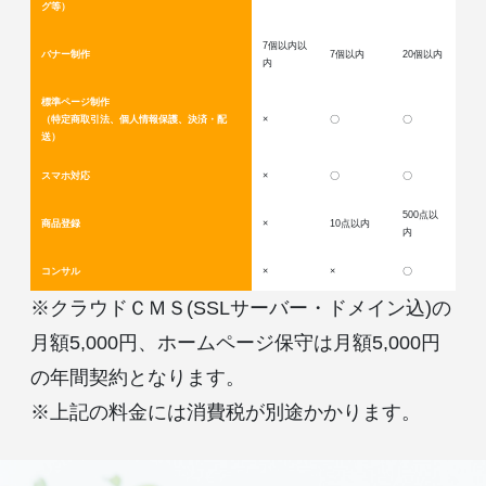
グ等）
7個以内以
バナー制作
7個以内
20個以内
内
標準ページ制作
（特定商取引法、個人情報保護、決済・配
×
〇
〇
送）
スマホ対応
×
〇
〇
500点以
商品登録
×
10点以内
内
コンサル
×
×
〇
※クラウドＣＭＳ(SSLサーバー・ドメイン込)の
月額5,000円、ホームページ保守は月額5,000円
の年間契約となります。
※上記の料金には消費税が別途かかります。