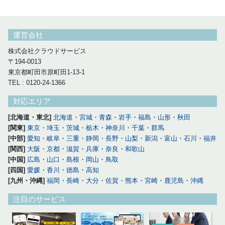
運営会社
株式会社クラウドサービス
〒194-0013
東京都町田市原町田1-13-1
TEL : 0120-24-1366
対応エリア
[北海道・東北]
北海道
・
宮城
・
青森
・
岩手
・
福島
・
山形
・
秋田
[関東]
東京
・
埼玉
・
茨城
・
栃木
・
神奈川
・
千葉
・
群馬
[中部]
愛知
・
岐阜
・
三重
・
静岡
・
長野
・
山梨
・
新潟
・
富山
・
石川
・
福井
[関西]
大阪
・
京都
・
滋賀
・
兵庫
・
奈良
・
和歌山
[中国]
広島
・
山口
・
島根
・
岡山
・
鳥取
[四国]
愛媛
・
香川
・
徳島
・
高知
[九州・沖縄]
福岡
・
長崎
・
大分
・
佐賀
・
熊本
・
宮崎
・
鹿児島
・
沖縄
注目のサービス