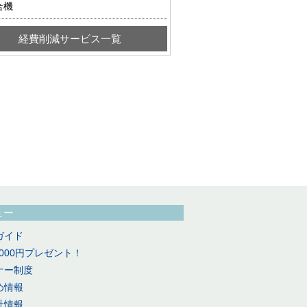
合機
経費削減サービス一覧
ュー
ガイド
,000円プレゼント！
ナー制度
め情報
社情報