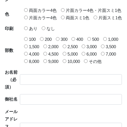
両面カラー4色
片面カラー4色・片面スミ1色
色
片面カラー4色
両面スミ1色
片面スミ1色
印刷
あり
なし
100
200
300
400
500
1,000
1,500
2,000
2,500
3,000
3,500
部数
4,000
4,500
5,000
6,000
7,000
8,000
9,000
10,000
その他
お名前
（必
須）
御社名
メール
アドレ
ス