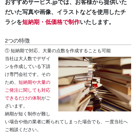
おすすめサービス.jpでは、お客様から提供いた
だいた写真や画像、イラストなどを使用したチ
ラシを
短納期・低価格で制作
いたします。
2つの特徴
① 短納期で対応、大量の点数を作成することも可能
当社は大人数でデザイ
ンを作成している下請
け専門会社です。その
ため、
短納期や大量の
ご発注に関しても対応
できるだけの体制
がご
ざいます。
納期が短く制作が難し
い場合や他の業者に断られてしまった場合でも、一度当社へ
ご相談ください。