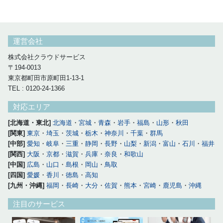
運営会社
株式会社クラウドサービス
〒194-0013
東京都町田市原町田1-13-1
TEL : 0120-24-1366
対応エリア
[北海道・東北]
北海道
・
宮城
・
青森
・
岩手
・
福島
・
山形
・
秋田
[関東]
東京
・
埼玉
・
茨城
・
栃木
・
神奈川
・
千葉
・
群馬
[中部]
愛知
・
岐阜
・
三重
・
静岡
・
長野
・
山梨
・
新潟
・
富山
・
石川
・
福井
[関西]
大阪
・
京都
・
滋賀
・
兵庫
・
奈良
・
和歌山
[中国]
広島
・
山口
・
島根
・
岡山
・
鳥取
[四国]
愛媛
・
香川
・
徳島
・
高知
[九州・沖縄]
福岡
・
長崎
・
大分
・
佐賀
・
熊本
・
宮崎
・
鹿児島
・
沖縄
注目のサービス