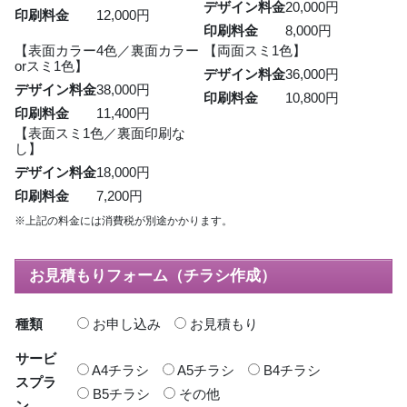
デザイン料金
20,000円
印刷料金
12,000円
印刷料金
8,000円
【表面カラー4色／裏面カラー
【両面スミ1色】
orスミ1色】
デザイン料金
36,000円
デザイン料金
38,000円
印刷料金
10,800円
印刷料金
11,400円
【表面スミ1色／裏面印刷な
し】
デザイン料金
18,000円
印刷料金
7,200円
※上記の料金には消費税が別途かかります。
お見積もりフォーム（チラシ作成）
種類
お申し込み
お見積もり
サービ
A4チラシ
A5チラシ
B4チラシ
スプラ
B5チラシ
その他
ン