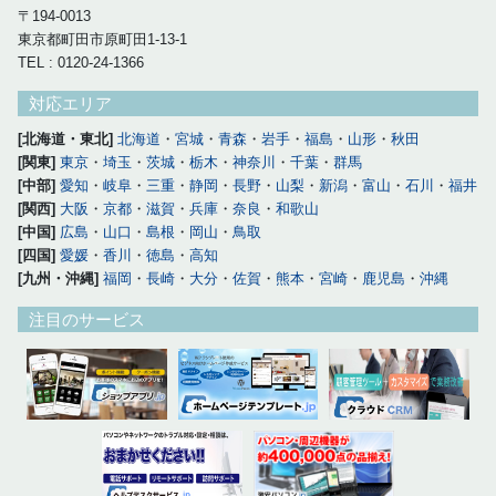
〒194-0013
東京都町田市原町田1-13-1
TEL : 0120-24-1366
対応エリア
[北海道・東北]
北海道
・
宮城
・
青森
・
岩手
・
福島
・
山形
・
秋田
[関東]
東京
・
埼玉
・
茨城
・
栃木
・
神奈川
・
千葉
・
群馬
[中部]
愛知
・
岐阜
・
三重
・
静岡
・
長野
・
山梨
・
新潟
・
富山
・
石川
・
福井
[関西]
大阪
・
京都
・
滋賀
・
兵庫
・
奈良
・
和歌山
[中国]
広島
・
山口
・
島根
・
岡山
・
鳥取
[四国]
愛媛
・
香川
・
徳島
・
高知
[九州・沖縄]
福岡
・
長崎
・
大分
・
佐賀
・
熊本
・
宮崎
・
鹿児島
・
沖縄
注目のサービス