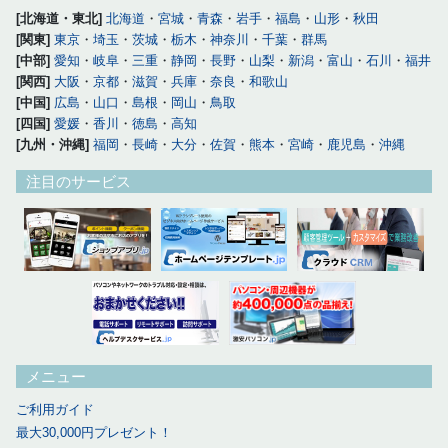
[北海道・東北]
北海道
・
宮城
・
青森
・
岩手
・
福島
・
山形
・
秋田
[関東]
東京
・
埼玉
・
茨城
・
栃木
・
神奈川
・
千葉
・
群馬
[中部]
愛知
・
岐阜
・
三重
・
静岡
・
長野
・
山梨
・
新潟
・
富山
・
石川
・
福井
[関西]
大阪
・
京都
・
滋賀
・
兵庫
・
奈良
・
和歌山
[中国]
広島
・
山口
・
島根
・
岡山
・
鳥取
[四国]
愛媛
・
香川
・
徳島
・
高知
[九州・沖縄]
福岡
・
長崎
・
大分
・
佐賀
・
熊本
・
宮崎
・
鹿児島
・
沖縄
注目のサービス
メニュー
ご利用ガイド
最大30,000円プレゼント！